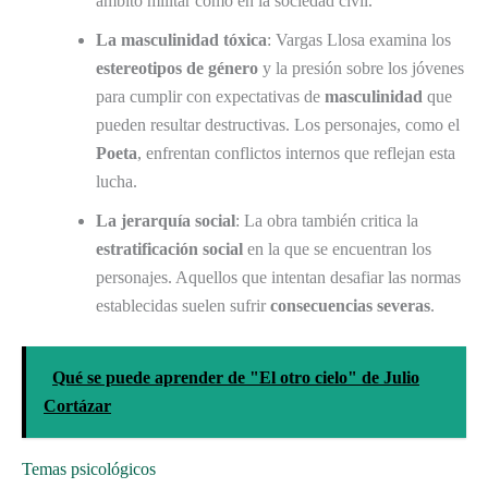
ámbito militar como en la sociedad civil.
La masculinidad tóxica
: Vargas Llosa examina los
estereotipos de género
y la presión sobre los jóvenes
para cumplir con expectativas de
masculinidad
que
pueden resultar destructivas. Los personajes, como el
Poeta
, enfrentan conflictos internos que reflejan esta
lucha.
La jerarquía social
: La obra también critica la
estratificación social
en la que se encuentran los
personajes. Aquellos que intentan desafiar las normas
establecidas suelen sufrir
consecuencias severas
.
Qué se puede aprender de "El otro cielo" de Julio
Cortázar
Temas psicológicos