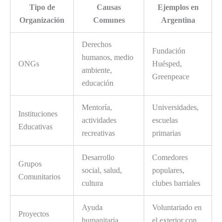
Tipo de
Causas
Ejemplos en
Organización
Comunes
Argentina
Derechos
Fundación
humanos, medio
ONGs
Huésped,
ambiente,
Greenpeace
educación
Mentoría,
Universidades,
Instituciones
actividades
escuelas
Educativas
recreativas
primarias
Desarrollo
Comedores
Grupos
social, salud,
populares,
Comunitarios
cultura
clubes barriales
Ayuda
Voluntariado en
Proyectos
humanitaria,
el exterior con