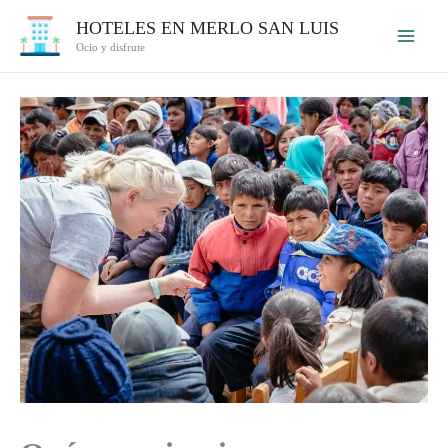
Ir
HOTELES EN MERLO SAN LUIS
al
Ocio y disfrute
contenido