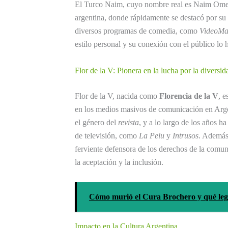
El Turco Naim, cuyo nombre real es Naim Omer,
argentina, donde rápidamente se destacó por su 
diversos programas de comedia, como
VideoMa
estilo personal y su conexión con el público lo
Flor de la V: Pionera en la lucha por la diversid
Flor de la V, nacida como
Florencia de la V
, e
en los medios masivos de comunicación en Argen
el género del
revista
, y a lo largo de los años h
de televisión, como
La Pelu
y
Intrusos
. Además 
ferviente defensora de los derechos de la com
la aceptación y la inclusión.
Cómo murió el Cura Brochero y qué leg
Impacto en la Cultura Argentina