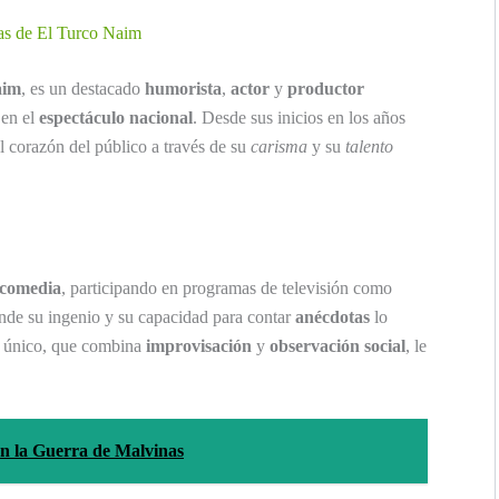
icas de El Turco Naim
aim
, es un destacado
humorista
,
actor
y
productor
 en el
espectáculo nacional
. Desde sus inicios en los años
l corazón del público a través de su
carisma
y su
talento
comedia
, participando en programas de televisión como
nde su ingenio y su capacidad para contar
anécdotas
lo
lo único, que combina
improvisación
y
observación social
, le
n la Guerra de Malvinas