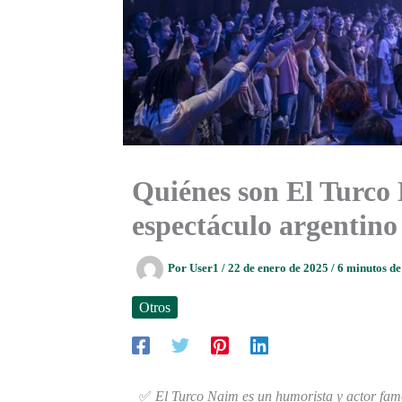
Quiénes son El Turco 
espectáculo argentino
Por
User1
/
22 de enero de 2025
/
6 minutos de
Otros
✅
El Turco Naim es un humorista y actor famo