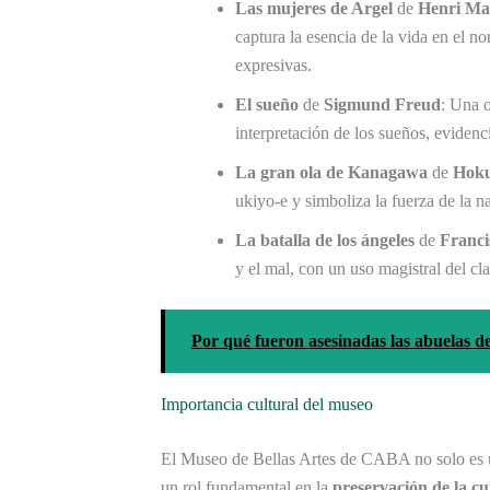
Las mujeres de Argel
de
Henri Mat
captura la esencia de la vida en el no
expresivas.
El sueño
de
Sigmund Freud
: Una o
interpretación de los sueños, evidenci
La gran ola de Kanagawa
de
Hoku
ukiyo-e y simboliza la fuerza de la na
La batalla de los ángeles
de
Franci
y el mal, con un uso magistral del cla
Por qué fueron asesinadas las abuelas d
Importancia cultural del museo
El Museo de Bellas Artes de CABA no solo es un
un rol fundamental en la
preservación de la cu