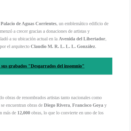
l
Palacio de Aguas Corrientes
, un emblemático edificio de
menzó a crecer gracias a donaciones de artistas y
sladó a su ubicación actual en la
Avenida del Libertador
,
por el arquitecto
Claudio M. R. L. L. L. González
.
n sus grabados "Desgarrados del insomnio"
ndo obras de renombrados artistas tanto nacionales como
s se encuentran obras de
Diego Rivera
,
Francisco Goya
y
con más de
12,000
obras, lo que lo convierte en uno de los