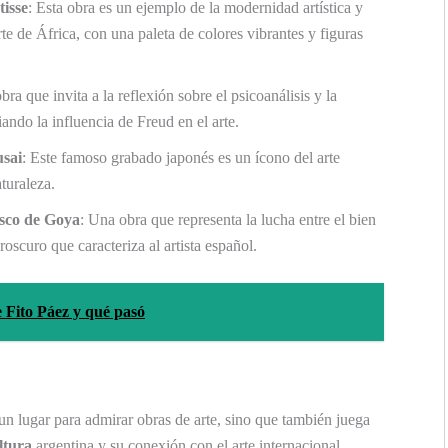
isse
: Esta obra es un ejemplo de la modernidad artística y
rte de África, con una paleta de colores vibrantes y figuras
bra que invita a la reflexión sobre el psicoanálisis y la
ando la influencia de Freud en el arte.
sai
: Este famoso grabado japonés es un ícono del arte
turaleza.
sco de Goya
: Una obra que representa la lucha entre el bien
roscuro que caracteriza al artista español.
e Fito Páez y qué pasó
 lugar para admirar obras de arte, sino que también juega
ltura
argentina y su conexión con el arte internacional.