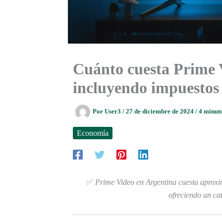
Cuánto cuesta Prime 
incluyendo impuestos
Por
User3
/
27 de diciembre de 2024
/
4 minuto
Economía
✅
Prime Video en Argentina cuesta aprox
ofreciendo un ca