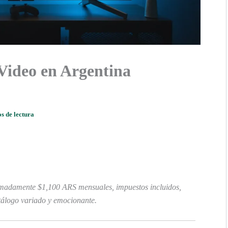
Video en Argentina
s de lectura
imadamente $1,100 ARS mensuales, impuestos incluidos,
tálogo variado y emocionante.