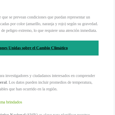
e que se prevean condiciones que puedan representar un
ficadas por color (amarillo, naranja y rojo) según su gravedad.
n de peligro extremo, lo que requiere una atención inmediata.
ones Unidas sobre el Cambio Climático
 para investigadores y ciudadanos interesados en comprender
eral
. Los datos pueden incluir promedios de temperatura,
ables que han ocurrido en la región.
lima brindados
lógico Nacional
(SMN) es clave para planificar nuestras