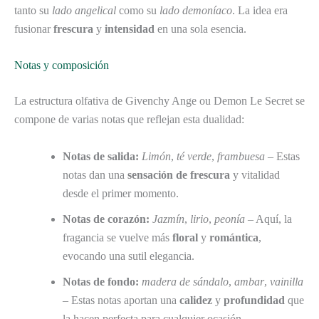
tanto su
lado angelical
como su
lado demoníaco
. La idea era
fusionar
frescura
y
intensidad
en una sola esencia.
Notas y composición
La estructura olfativa de Givenchy Ange ou Demon Le Secret se
compone de varias notas que reflejan esta dualidad:
Notas de salida:
Limón
,
té verde
,
frambuesa
– Estas
notas dan una
sensación de frescura
y vitalidad
desde el primer momento.
Notas de corazón:
Jazmín
,
lirio
,
peonía
– Aquí, la
fragancia se vuelve más
floral
y
romántica
,
evocando una sutil elegancia.
Notas de fondo:
madera de sándalo
,
ambar
,
vainilla
– Estas notas aportan una
calidez
y
profundidad
que
la hacen perfecta para cualquier ocasión.