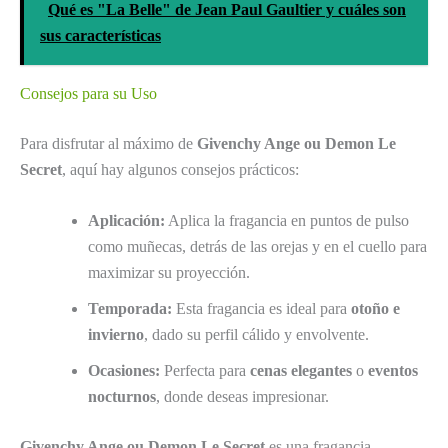
Qué es "La Belle" de Jean Paul Gaultier y cuáles son
sus características
Consejos para su Uso
Para disfrutar al máximo de
Givenchy Ange ou Demon Le
Secret
, aquí hay algunos consejos prácticos:
Aplicación:
Aplica la fragancia en puntos de pulso
como muñecas, detrás de las orejas y en el cuello para
maximizar su proyección.
Temporada:
Esta fragancia es ideal para
otoño e
invierno
, dado su perfil cálido y envolvente.
Ocasiones:
Perfecta para
cenas elegantes
o
eventos
nocturnos
, donde deseas impresionar.
Givenchy Ange ou Demon Le Secret
es una fragancia