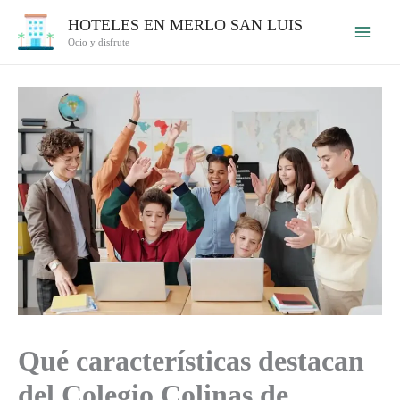
Ir
HOTELES EN MERLO SAN LUIS
al
Ocio y disfrute
contenido
Qué características destacan
del Colegio Colinas de