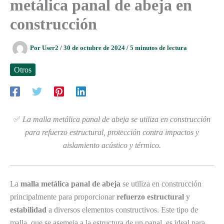
metálica panal de abeja en
construcción
Por
User2
/
30 de octubre de 2024
/
5 minutos de lectura
Otros
✅
La malla metálica panal de abeja se utiliza en construcción
para refuerzo estructural, protección contra impactos y
aislamiento acústico y térmico.
La
malla metálica panal de abeja
se utiliza en construcción
principalmente para proporcionar
refuerzo estructural
y
estabilidad
a diversos elementos constructivos. Este tipo de
malla, que se asemeja a la estructura de un panal, es ideal para