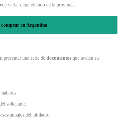
ede variar dependiendo de la provincia.
e comprar en Argentina
án presentar una serie de
documentos
que avalen su
 haberes.
el solicitante.
resos
anuales del jubilado.