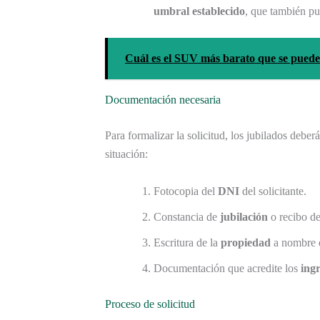
umbral establecido
, que también pu
Cuál es el SUV más barato que se pued
Documentación necesaria
Para formalizar la solicitud, los jubilados deber
situación:
Fotocopia del
DNI
del solicitante.
Constancia de
jubilación
o recibo de
Escritura de la
propiedad
a nombre d
Documentación que acredite los
ing
Proceso de solicitud