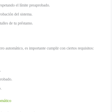
respetando el límite preaprobado.
robación del sistema.
alles de tu préstamo.
jero automático, es importante cumplir con ciertos requisitos:
.
probado.
.
tomático