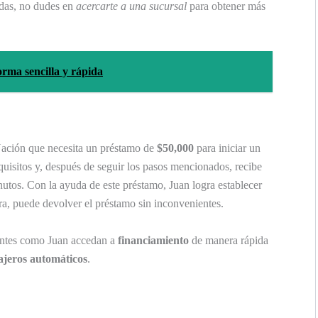
udas, no dudes en
acercarte a una sucursal
para obtener más
orma sencilla y rápida
Nación que necesita un préstamo de
$50,000
para iniciar un
uisitos y, después de seguir los pasos mencionados, recibe
utos. Con la ayuda de este préstamo, Juan logra establecer
era, puede devolver el préstamo sin inconvenientes.
ientes como Juan accedan a
financiamiento
de manera rápida
ajeros automáticos
.