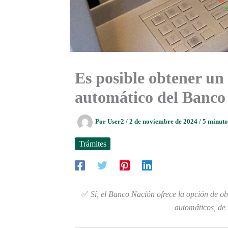
Es posible obtener un
automático del Banco
Por
User2
/
2 de noviembre de 2024
/
5 minuto
Trámites
✅
Sí, el Banco Nación ofrece la opción de o
automáticos, de