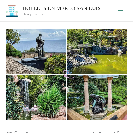
Ir
HOTELES EN MERLO SAN LUIS
al
Ocio y disfrute
contenido