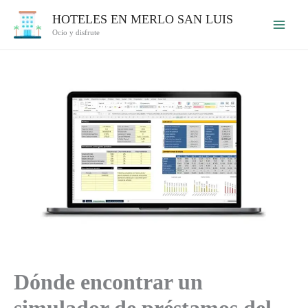
Ir
HOTELES EN MERLO SAN LUIS
al
Ocio y disfrute
contenido
Dónde encontrar un
simulador de préstamos del