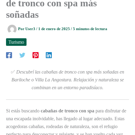
de tronco con spa más
soñadas
Por
User3
/
1 de enero de 2025
/
5 minutos de lectura
Turismo
✅
Descubrí las cabañas de tronco con spa más soñadas en
Bariloche o Villa La Angostura. Relajación y naturaleza se
combinan en un entorno paradisíaco.
Si estás buscando
cabañas de tronco con spa
para disfrutar de
una escapada inolvidable, has llegado al lugar adecuado. Estas
acogedoras cabañas, rodeadas de naturaleza, son el refugio
perfecto para desconectar y relajarte, y se han vuelto cada vez