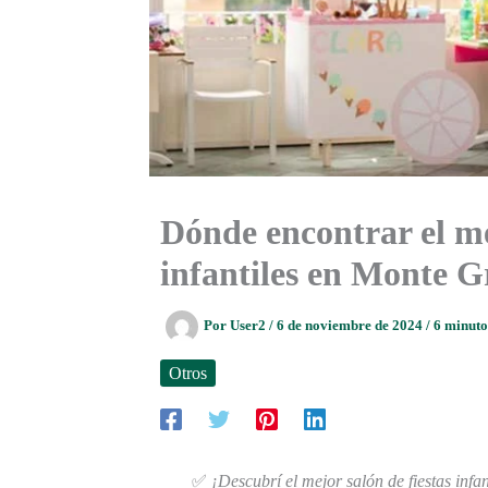
Dónde encontrar el me
infantiles en Monte 
Por
User2
/
6 de noviembre de 2024
/
6 minuto
Otros
✅
¡Descubrí el mejor salón de fiestas inf