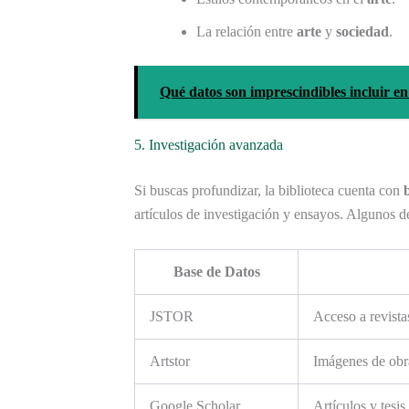
La relación entre
arte
y
sociedad
.
Qué datos son imprescindibles incluir e
5. Investigación avanzada
Si buscas profundizar, la biblioteca cuenta con
artículos de investigación y ensayos. Algunos d
Base de Datos
JSTOR
Acceso a revist
Artstor
Imágenes de obra
Google Scholar
Artículos y tesis