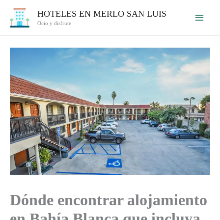
Ir
HOTELES EN MERLO SAN LUIS
al
Ocio y disfrute
contenido
Dónde encontrar alojamiento
en Bahía Blanca que incluya