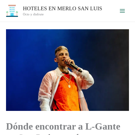
Ir
HOTELES EN MERLO SAN LUIS
al
Ocio y disfrute
contenido
Dónde encontrar a L-Gante