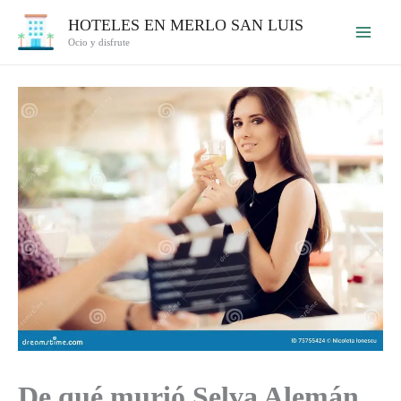
Ir
HOTELES EN MERLO SAN LUIS
al
Ocio y disfrute
contenido
De qué murió Selva Alemán,