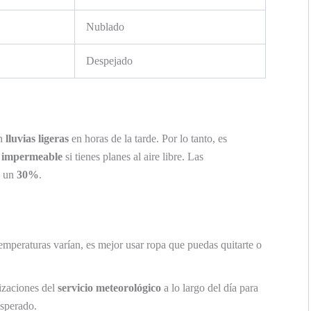
Nublado
Despejado
en
lluvias ligeras
en horas de la tarde. Por lo tanto, es
n
impermeable
si tienes planes al aire libre. Las
n un
30%
.
temperaturas varían, es mejor usar ropa que puedas quitarte o
lizaciones del
servicio meteorológico
a lo largo del día para
esperado.