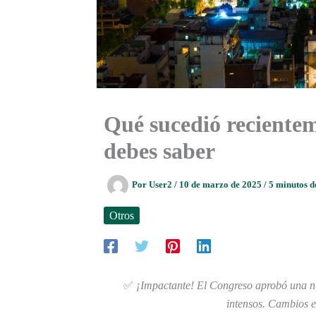
Qué sucedió reciente
debes saber
Por
User2
/
10 de marzo de 2025
/
5 minutos d
Otros
✅
¡Impactante! El Congreso aprobó una nu
intensos. Cambios e