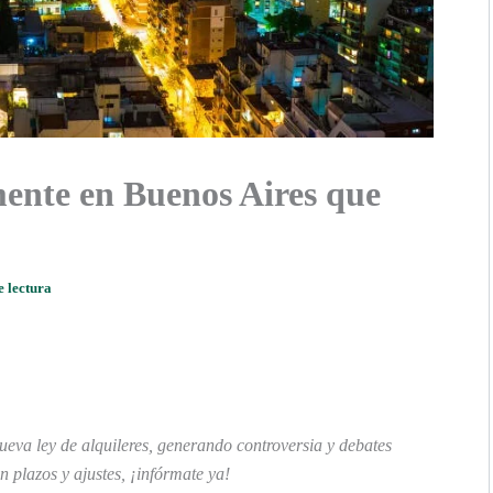
mente en Buenos Aires que
e lectura
eva ley de alquileres, generando controversia y debates
n plazos y ajustes, ¡infórmate ya!