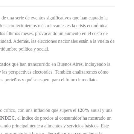
 de una serie de eventos significativos que han captado la
los acontecimientos más relevantes es la crisis económica
en los últimos meses, provocando un aumento en el costo de
 ciudad. Además, las elecciones nacionales están a la vuelta de
tidumbre política y social.
cados
que han transcurrido en Buenos Aires, incluyendo la
y las perspectivas electorales. También analizaremos cómo
los porteños y qué se espera para el futuro inmediato.
 crítico, con una inflación que supera el
120%
anual y una
INDEC
, el índice de precios al consumidor ha mostrado un
ctando principalmente a alimentos y servicios básicos. Este
su presupuesto y buscar alternativas para sobrellevar la