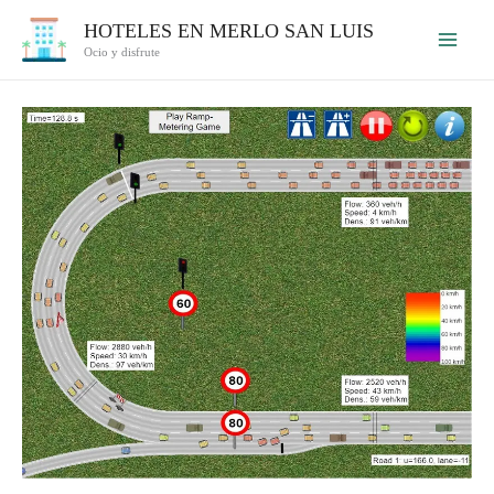
Ir
HOTELES EN MERLO SAN LUIS
al
Ocio y disfrute
contenido