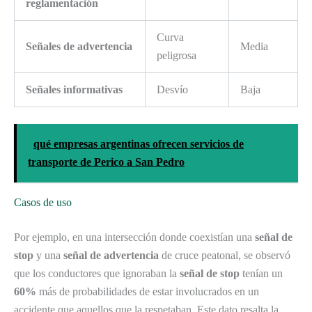
reglamentación
Curva
Señales de advertencia
Media
peligrosa
Señales informativas
Desvío
Baja
qué empresas argentinas ofrecen servicios de
transporte de Perico a San Pedro
Casos de uso
Por ejemplo, en una intersección donde coexistían una
señal de
stop
y una
señal de advertencia
de cruce peatonal, se observó
que los conductores que ignoraban la
señal de stop
tenían un
60%
más de probabilidades de estar involucrados en un
accidente que aquellos que la respetaban. Este dato resalta la