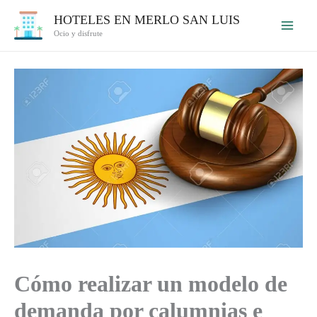
Ir
HOTELES EN MERLO SAN LUIS
al
Ocio y disfrute
contenido
Cómo realizar un modelo de
demanda por calumnias e