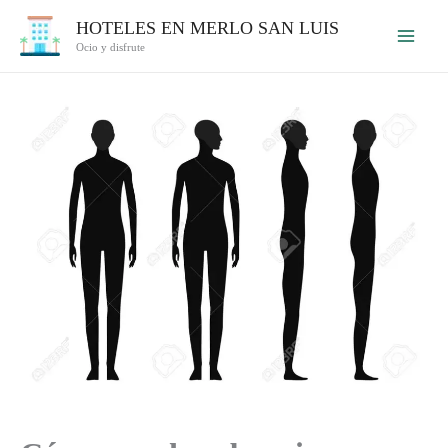
Ir
HOTELES EN MERLO SAN LUIS
al
Ocio y disfrute
contenido