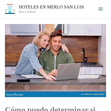
Ir
HOTELES EN MERLO SAN LUIS
al
Ocio y disfrute
contenido
Cómo puedo determinar si