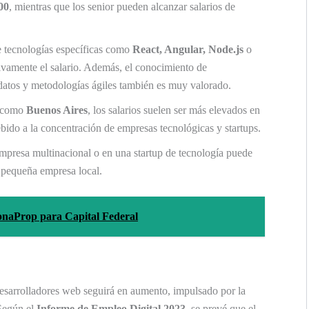
00
, mientras que los senior pueden alcanzar salarios de
 tecnologías específicas como
React, Angular, Node.js
o
ivamente el salario. Además, el conocimiento de
datos y metodologías ágiles también es muy valorado.
 como
Buenos Aires
, los salarios suelen ser más elevados en
bido a la concentración de empresas tecnológicas y startups.
mpresa multinacional o en una startup de tecnología puede
a pequeña empresa local.
onaProp para Capital Federal
desarrolladores web seguirá en aumento, impulsado por la
Según el
Informe de Empleo Digital 2023
, se prevé que el