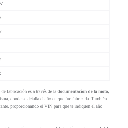
W
X
Y
1
2
3
de fabricación es a través de la
documentación de la moto
,
misma, donde se detalla el año en que fue fabricada. También
cante, proporcionando el VIN para que te indiquen el año