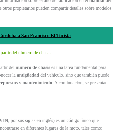
rar información sobre el año de fabricación en el
manual del
e otros propietarios pueden compartir detalles sobre modelos
e Córdoba a San Francisco El Turista
 partir del número de chasis
artir del
número de chasis
es una tarea fundamental para
onocer la
antigüedad
del vehículo, sino que también puede
repuestos
y
mantenimiento
. A continuación, se presentan
VIN
, por sus siglas en inglés) es un código único que
ncontrarse en diferentes lugares de la moto, tales como: