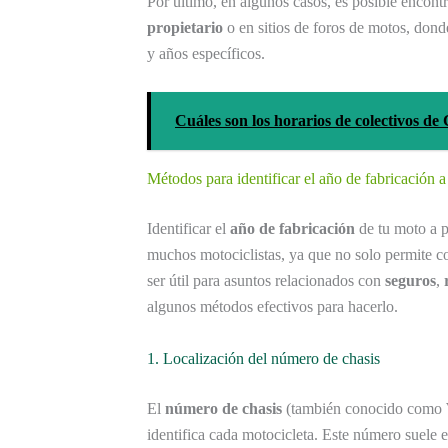
Por último, en algunos casos, es posible encont
propietario
o en sitios de foros de motos, dond
y años específicos.
Cuáles son los horarios de colectivos d
Métodos para identificar el año de fabricación a
Identificar el
año de fabricación
de tu moto a p
muchos motociclistas, ya que no solo permite c
ser útil para asuntos relacionados con
seguros
,
algunos métodos efectivos para hacerlo.
1. Localización del número de chasis
El
número de chasis
(también conocido como
identifica cada motocicleta. Este número suele e