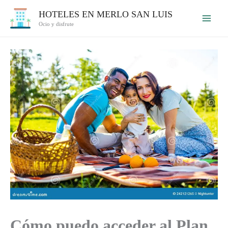
Ir
HOTELES EN MERLO SAN LUIS
al
Ocio y disfrute
contenido
Cómo puedo acceder al Plan