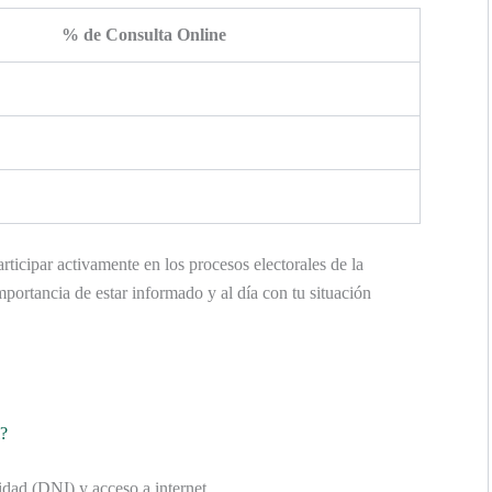
% de Consulta Online
rticipar activamente en los procesos electorales de la
portancia de estar informado y al día con tu situación
l?
dad (DNI) y acceso a internet.