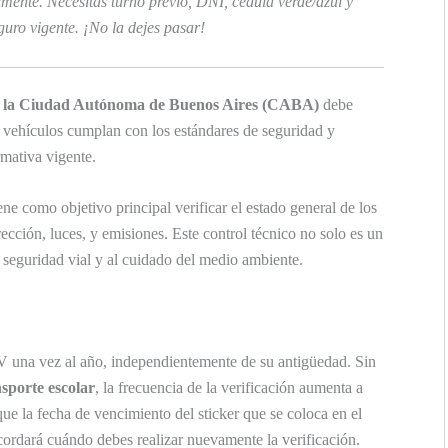
ente. Necesitás turno previo, DNI, cédula verde/azul y
uro vigente. ¡No la dejes pasar!
en la Ciudad Autónoma de Buenos Aires (CABA)
debe
os vehículos cumplan con los estándares de seguridad y
mativa vigente.
e como objetivo principal verificar el estado general de los
ección, luces, y emisiones. Este control técnico no solo es un
a seguridad vial y al cuidado del medio ambiente.
TV una vez al año, independientemente de su antigüedad. Sin
nsporte escolar
, la frecuencia de la verificación aumenta a
ue la fecha de vencimiento del sticker que se coloca en el
ecordará cuándo debes realizar nuevamente la verificación.