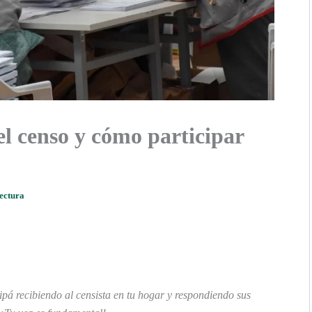
l censo y cómo participar
lectura
pá recibiendo al censista en tu hogar y respondiendo sus