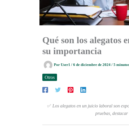
Qué son los alegatos e
su importancia
Por
User1
/
6 de diciembre de 2024
/
5 minutos
Otros
✅
Los alegatos en un juicio laboral son expo
pruebas, destacar 