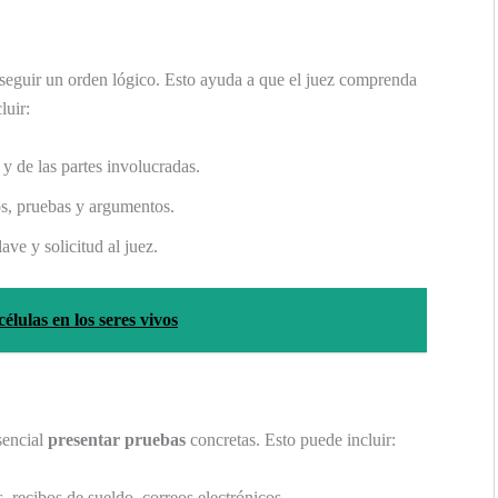
 seguir un orden lógico. Esto ayuda a que el juez comprenda
luir:
y de las partes involucradas.
s, pruebas y argumentos.
ave y solicitud al juez.
élulas en los seres vivos
sencial
presentar pruebas
concretas. Esto puede incluir:
, recibos de sueldo, correos electrónicos.