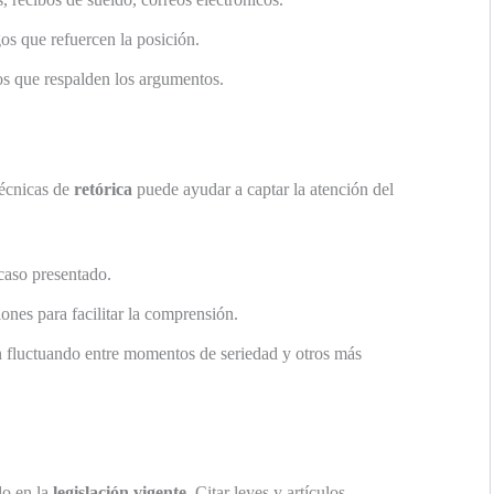
os que refuercen la posición.
os que respalden los argumentos.
técnicas de
retórica
puede ayudar a captar la atención del
aso presentado.
nes para facilitar la comprensión.
 fluctuando entre momentos de seriedad y otros más
do en la
legislación vigente
. Citar leyes y artículos