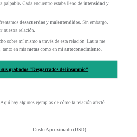
ra palpable. Cada encuentro estaba lleno de
intensidad
y
nfrentamos
desacuerdos
y
malentendidos
. Sin embargo,
er
nuestra relación.
o sobre mí mismo a través de esta relación. Laura me
í, tanto en mis
metas
como en mi
autoconocimiento
.
n sus grabados "Desgarrados del insomnio"
. Aquí hay algunos ejemplos de cómo la relación afectó
Costo Aproximado (USD)