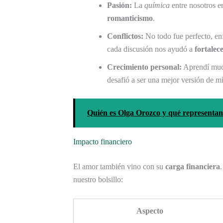
Pasión:
La
química
entre nosotros e
romanticismo
.
Conflictos:
No todo fue perfecto, e
cada discusión nos ayudó a
fortalec
Crecimiento personal:
Aprendí much
desafió a ser una mejor versión de m
Quién es Olga Orozco y qué representa
Impacto financiero
El amor también vino con su
carga financiera
nuestro bolsillo:
Aspecto