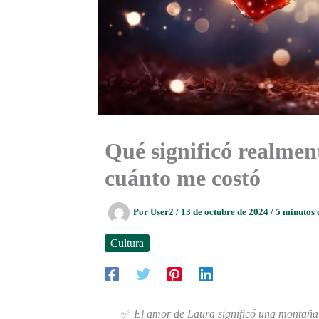
Qué significó realmen
cuánto me costó
Por
User2
/
13 de octubre de 2024
/
5 minutos 
Cultura
✅
El amor de Laura significó una montaña 