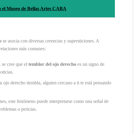
n el Museo de Bellas Artes CABA
o
se asocia con diversas creencias y supersticiones. A
pretaciones más comunes:
 se cree que el
temblor del ojo derecho
es un signo de
oticias.
u ojo derecho tiembla, alguien cercano a ti te está pensando
ones, este fenómeno puede interpretarse como una señal de
problemas o pericias.