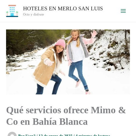
Ir
HOTELES EN MERLO SAN LUIS
al
Ocio y disfrute
contenido
Qué servicios ofrece Mimo &
Co en Bahía Blanca
Por
User2
/
12 de enero de 2025
/
4 minutos de lectura