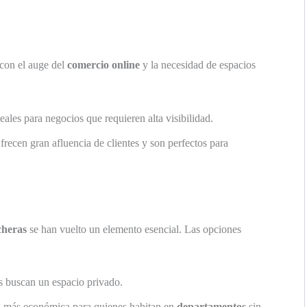
con el auge del
comercio online
y la necesidad de espacios
deales para negocios que requieren alta visibilidad.
frecen gran afluencia de clientes y son perfectos para
cheras
se han vuelto un elemento esencial. Las opciones
s buscan un espacio privado.
n más económica para quienes habitan en
departamentos
sin