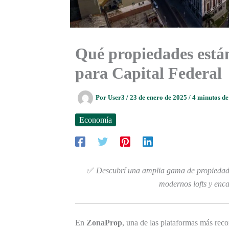
Qué propiedades está
para Capital Federal
Por
User3
/
23 de enero de 2025
/
4 minutos de
Economía
✅
Descubrí una amplia gama de propiedade
modernos lofts y enca
En
ZonaProp
, una de las plataformas más rec