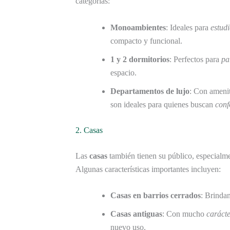
categorías:
Monoambientes
: Ideales para
estud
compacto y funcional.
1 y 2 dormitorios
: Perfectos para
pa
espacio.
Departamentos de lujo
: Con ameni
son ideales para quienes buscan
conf
2. Casas
Las
casas
también tienen su público, especialme
Algunas características importantes incluyen:
Casas en barrios cerrados
: Brindan
Casas antiguas
: Con mucho
caráct
nuevo uso.