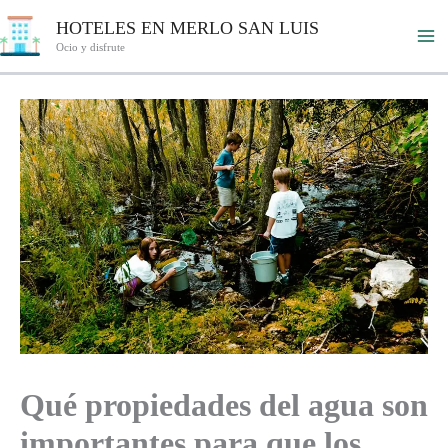
Ir
HOTELES EN MERLO SAN LUIS
al
Ocio y disfrute
contenido
Qué propiedades del agua son
importantes para que los