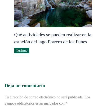
Qué actividades se pueden realizar en la
estación del lago Potrero de los Funes
Turismo
Deja un comentario
Tu dirección de correo electrónico no será publicada.
Los
campos obligatorios están marcados con
*