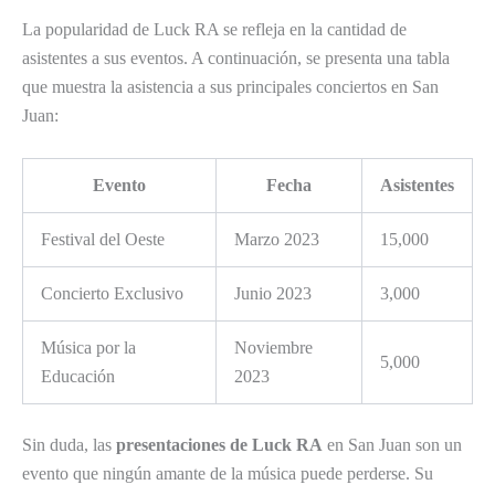
La popularidad de Luck RA se refleja en la cantidad de
asistentes a sus eventos. A continuación, se presenta una tabla
que muestra la asistencia a sus principales conciertos en San
Juan:
Evento
Fecha
Asistentes
Festival del Oeste
Marzo 2023
15,000
Concierto Exclusivo
Junio 2023
3,000
Música por la
Noviembre
5,000
Educación
2023
Sin duda, las
presentaciones de Luck RA
en San Juan son un
evento que ningún amante de la música puede perderse. Su