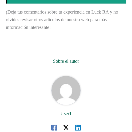
¡Deja tus comentarios sobre tu experiencia en Luck RA y no
olvides revisar otros artículos de nuestra web para más
información interesante!
Sobre el autor
User1