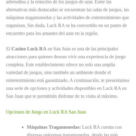
adrenalina y la emoción de los juegos de azar. Entre las
alternativas más destacadas se encuentran las salas de juegos, las
máquinas tragamonedas y las actividades de entretenimiento que
organizan. Sin duda, Luck RA se ha convertido en un punto de
encuentro para los amantes del azar en la región.
El
Casino Luck RA
en San Juan es una de las principales
atracciones para quienes desean vivir una experiencia de juego
completa. Este establecimiento ofrece no solo una amplia
variedad de juegos, sino también un ambiente donde el
entretenimiento está garantizado. A continuación, te presentamos
una serie de opciones y actividades disponibles en Luck RA en
San Juan que te permitirán disfrutar de tu visita al máximo.
Opciones de Juego en Luck RA San Juan
Máquinas Tragamonedas:
Luck RA cuenta con
diversas máquinas tragamonedas, desde las más