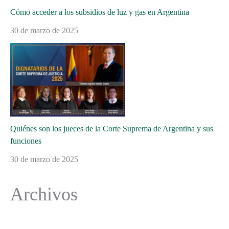
Cómo acceder a los subsidios de luz y gas en Argentina
30 de marzo de 2025
Quiénes son los jueces de la Corte Suprema de Argentina y sus
funciones
30 de marzo de 2025
Archivos