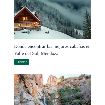
Dónde encontrar las mejores cabañas en
Valle del Sol, Mendoza
Turismo