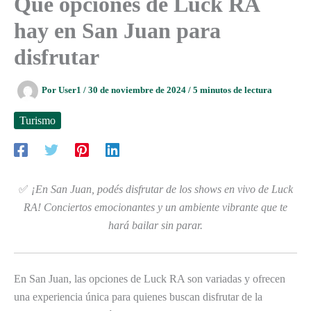
Qué opciones de Luck RA
hay en San Juan para
disfrutar
Por
User1
/
30 de noviembre de 2024
/
5 minutos de lectura
Turismo
✅
¡En San Juan, podés disfrutar de los shows en vivo de Luck
RA! Conciertos emocionantes y un ambiente vibrante que te
hará bailar sin parar.
En San Juan, las opciones de Luck RA son variadas y ofrecen
una experiencia única para quienes buscan disfrutar de la