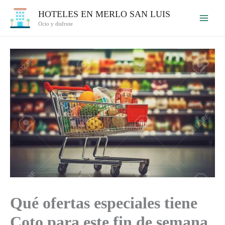
Ir
HOTELES EN MERLO SAN LUIS
al
Ocio y disfrute
contenido
Qué ofertas especiales tiene
Coto para este fin de semana