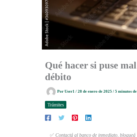
Qué hacer si puse mal 
débito
Por
User1
/
28 de enero de 2025
/
5 minutos de
Trámites
✅
Contactá al banco de inmediato, bloqueá la