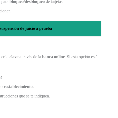
e para
bloqueo/desbloqueo
de tarjetas.
cionen.
 suspensión de juicio a prueba
cer la
clave
a través de la
banca online
. Si esta opción está
ne
.
o
restablecimiento
.
strucciones que se te indiquen.