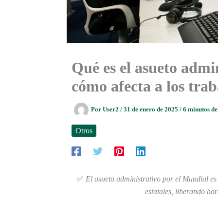
Qué es el asueto admi
cómo afecta a los tra
Por
User2
/
31 de enero de 2025
/
6 minutos de
Otros
✅
El asueto administrativo por el Mundial es 
estatales, liberando hor