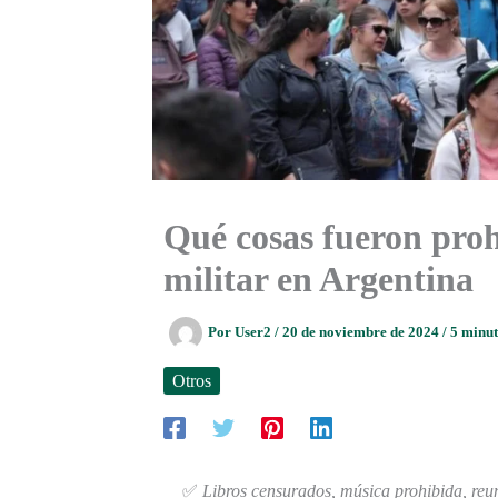
Qué cosas fueron proh
militar en Argentina
Por
User2
/
20 de noviembre de 2024
/
5 minut
Otros
✅
Libros censurados, música prohibida, reun