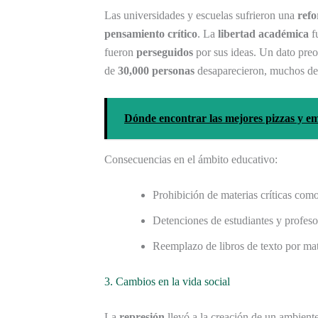
Las universidades y escuelas sufrieron una
ref
pensamiento crítico
. La
libertad académica
fu
fueron
perseguidos
por sus ideas. Un dato preo
de
30,000 personas
desaparecieron, muchos de 
Dónde encontrar las mejores pizzas y 
Consecuencias en el ámbito educativo:
Prohibición de materias críticas com
Detenciones de estudiantes y profesor
Reemplazo de libros de texto por ma
3. Cambios en la vida social
La
represión
llevó a la creación de un ambient