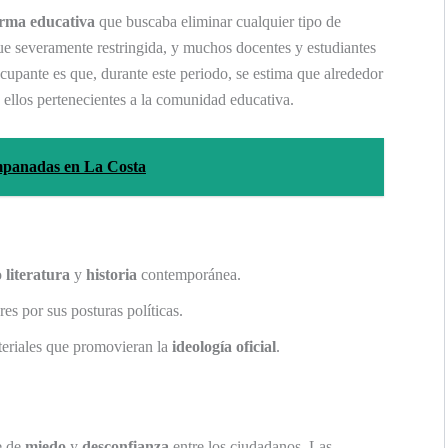
orma educativa
que buscaba eliminar cualquier tipo de
e severamente restringida, y muchos docentes y estudiantes
cupante es que, durante este periodo, se estima que alrededor
ellos pertenecientes a la comunidad educativa.
empanadas en La Costa
o
literatura
y
historia
contemporánea.
es por sus posturas políticas.
teriales que promovieran la
ideología oficial
.
e de
miedo
y
desconfianza
entre los ciudadanos. Las