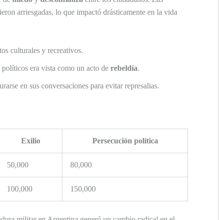
ieron arriesgadas, lo que impactó drásticamente en la vida
os culturales y recreativos.
 políticos era vista como un acto de
rebeldía
.
rarse en sus conversaciones para evitar represalias.
Exilio
Persecución política
50,000
80,000
100,000
150,000
adura militar en Argentina generó un cambio radical en el