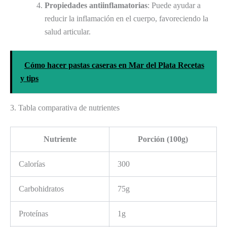
Propiedades antiinflamatorias
: Puede ayudar a
reducir la inflamación en el cuerpo, favoreciendo la
salud articular.
Cómo hacer pastas caseras en Mar del Plata Recetas
y tips
3. Tabla comparativa de nutrientes
Nutriente
Porción (100g)
Calorías
300
Carbohidratos
75g
Proteínas
1g