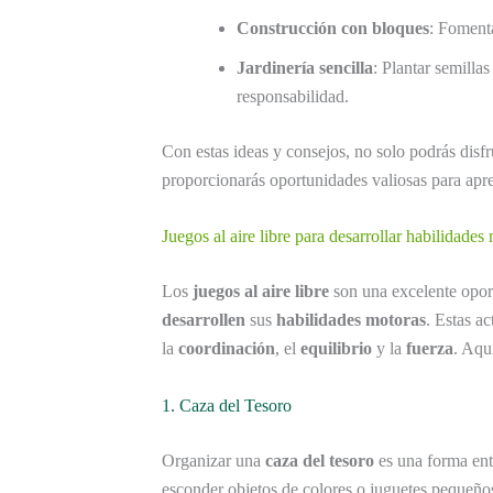
Construcción con bloques
: Fomenta
Jardinería sencilla
: Plantar semilla
responsabilidad.
Con estas ideas y consejos, no solo podrás disfr
proporcionarás oportunidades valiosas para apre
Juegos al aire libre para desarrollar habilidades
Los
juegos al aire libre
son una excelente opor
desarrollen
sus
habilidades motoras
. Estas a
la
coordinación
, el
equilibrio
y la
fuerza
. Aqu
1. Caza del Tesoro
Organizar una
caza del tesoro
es una forma ent
esconder objetos de colores o juguetes pequeños