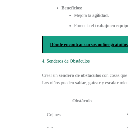
Beneficios:
Mejora la
agilidad
.
Fomenta el
trabajo en equip
Dónde encontrar cursos online gratuitos
4. Senderos de Obstáculos
Crear un
sendero de obstáculos
con cosas que t
Los niños pueden
saltar
,
gatear
y
escalar
mient
Obstáculo
Cojines