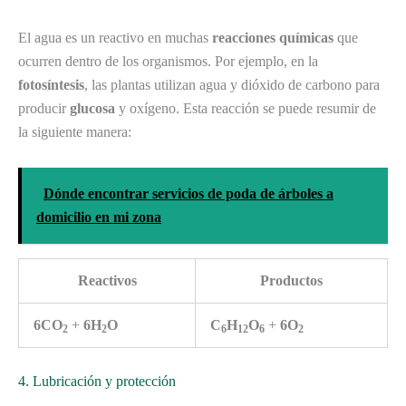
El agua es un reactivo en muchas
reacciones químicas
que
ocurren dentro de los organismos. Por ejemplo, en la
fotosíntesis
, las plantas utilizan agua y dióxido de carbono para
producir
glucosa
y oxígeno. Esta reacción se puede resumir de
la siguiente manera:
Dónde encontrar servicios de poda de árboles a
domicilio en mi zona
Reactivos
Productos
6CO
+
6H
O
C
H
O
+
6O
2
2
6
12
6
2
4. Lubricación y protección