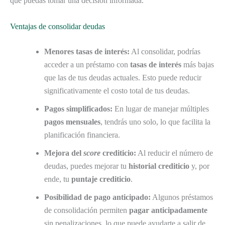
que puedas tomar una decisión informada.
Ventajas de consolidar deudas
Menores tasas de interés:
Al consolidar, podrías
acceder a un préstamo con
tasas de interés
más bajas
que las de tus deudas actuales. Esto puede reducir
significativamente el costo total de tus deudas.
Pagos simplificados:
En lugar de manejar múltiples
pagos mensuales
, tendrás uno solo, lo que facilita la
planificación financiera.
Mejora del
score
crediticio:
Al reducir el número de
deudas, puedes mejorar tu
historial crediticio
y, por
ende, tu
puntaje crediticio
.
Posibilidad de pago anticipado:
Algunos préstamos
de consolidación permiten
pagar anticipadamente
sin penalizaciones, lo que puede ayudarte a salir de