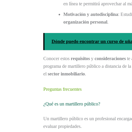
en línea te permitirá aprovechar al m
Motivación y autodisciplina
: Estud
organización personal
.
Dónde puedo encontrar un curso de uña
Conocer estos
requisitos
y
consideraciones
te 
programa de martillero público a distancia de l
el
sector inmobiliario
.
Preguntas frecuentes
¿Qué es un martillero público?
Un martillero público es un profesional encarga
evaluar propiedades.