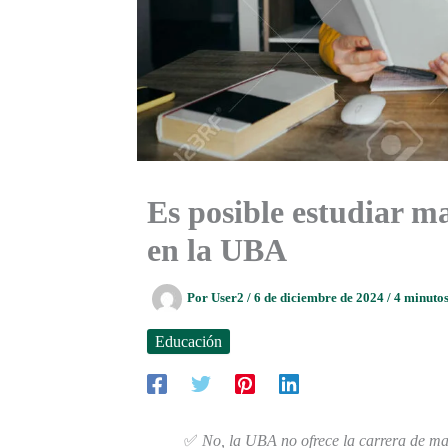
Es posible estudiar ma
en la UBA
Por
User2
/
6 de diciembre de 2024
/
4 minutos
Educación
✅
No, la UBA no ofrece la carrera de mart