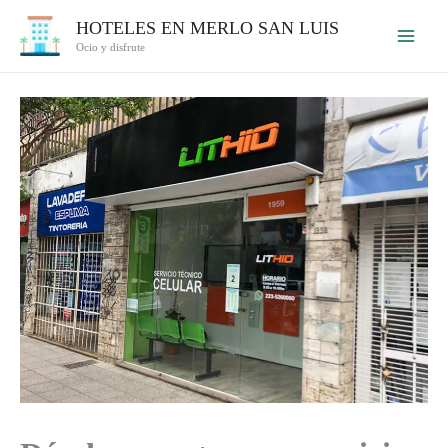
Ir
HOTELES EN MERLO SAN LUIS
al
Ocio y disfrute
contenido