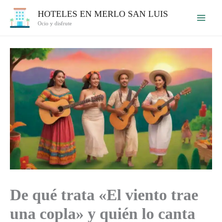
Ir
HOTELES EN MERLO SAN LUIS
al
Ocio y disfrute
contenido
De qué trata «El viento trae
una copla» y quién lo canta